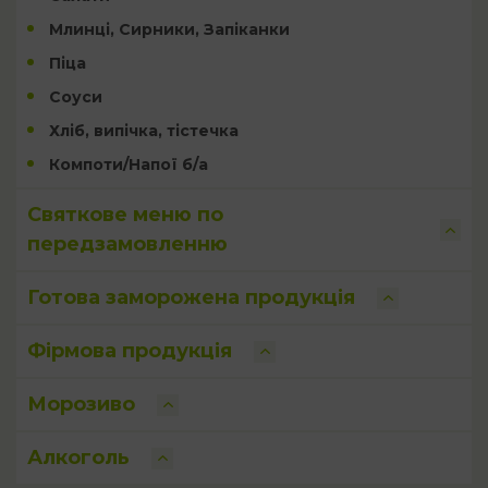
Млинці, Сирники, Запіканки
Піца
Соуси
Хліб, випічка, тістечка
Компоти/Напої б/а
Святкове меню по
передзамовленню
Готова заморожена продукція
Фірмова продукція
Морозиво
Алкоголь