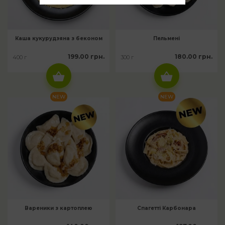
Каша кукурудзяна з беконом
Пельмені
199.00 грн.
180.00 грн.
400 г
300 г
NEW
NEW
Вареники з картоплею
Спагетті Карбонара