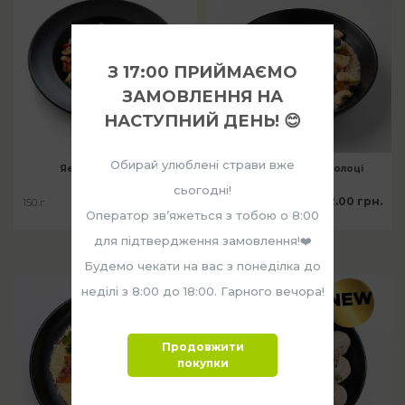
З 17:00 ПРИЙМАЄМО
ЗАМОВЛЕННЯ НА
НАСТУПНИЙ ДЕНЬ! 😊
Обирай улюблені страви вже
Яєчня Збери Сам
Вівсяна каша на молоці
сьогодні!
70.00 грн.
72.00 грн.
150 г
250 г
Оператор звʼяжеться з тобою о 8:00
для підтвердження замовлення!❤️
Будемо чекати на вас з понеділка до
NEW
NEW
неділі з 8:00 до 18:00. Гарного вечора!
Продовжити
покупки