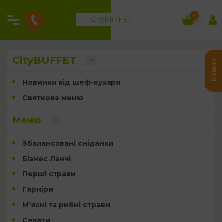
0
CityBUFFET
Кошик
Новинки від шеф-кухаря
Святкове меню
Меню
Збалансовані сніданки
Бізнес Ланчі
Перші страви
Гарніри
М'ясні та рибні страви
Салати