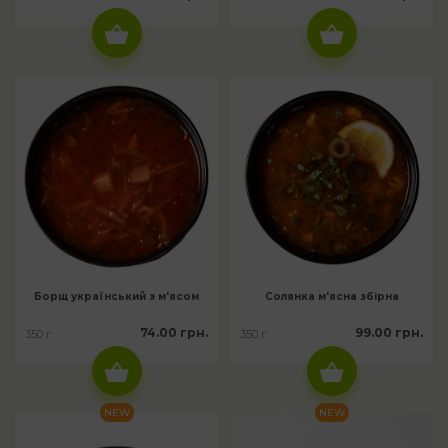
Борщ український з м'ясом
Солянка м'ясна збірна
74.00 грн.
99.00 грн.
350 г
350 г
NEW
NEW