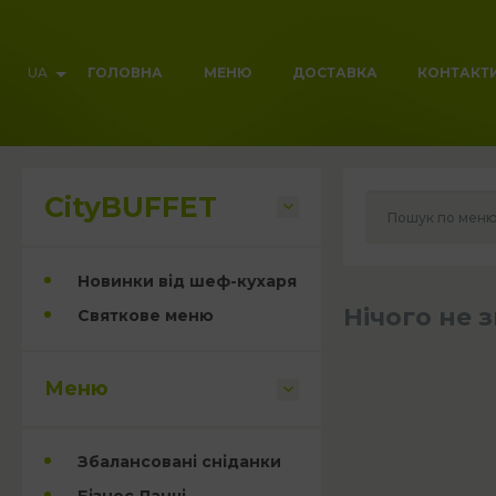
UA
ГОЛОВНА
МЕНЮ
ДОСТАВКА
КОНТАКТ
CityBUFFET
Пошук по мен
Новинки від шеф-кухаря
Нічого не 
Святкове меню
Меню
Збалансовані сніданки