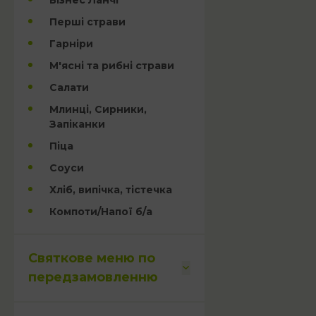
Бізнес Ланчі
Перші страви
Гарніри
М'ясні та рибні страви
Салати
Млинці, Сирники,
Запіканки
Піца
Соуси
Хліб, випічка, тістечка
Компоти/Напої б/а
Святкове меню по
передзамовленню