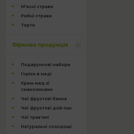
М'ясні страви
Рибні страви
Торти
Фірмова продукція
Подарункові набори
Горіхи в меді
Крем-мед зі
смаколиками
Чаї фруктові банка
Чаї фруктові дой-пак
Чаї трав'яні
Натуральні солодощі