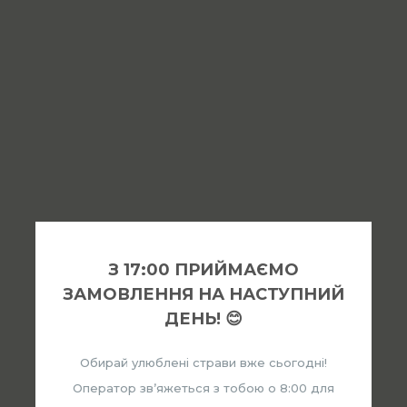
З 17:00 ПРИЙМАЄМО
ЗАМОВЛЕННЯ НА НАСТУПНИЙ
ДЕНЬ! 😊
Обирай улюблені страви вже сьогодні!
Оператор звʼяжеться з тобою о 8:00 для