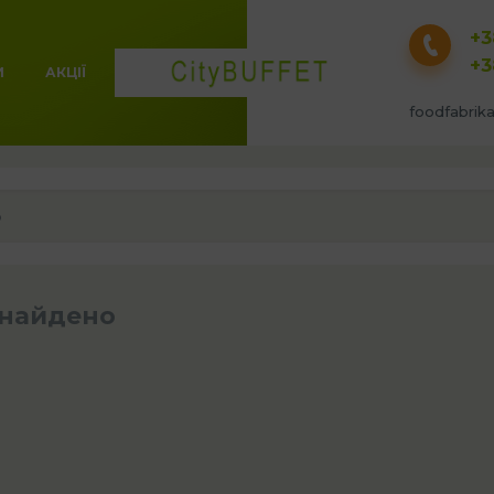
+3
+3
И
АКЦІЇ
foodfabrik
ю
знайдено