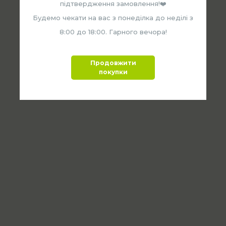
підтвердження замовлення!❤️
Будемо чекати на вас з понеділка до неділі з
8:00 до 18:00. Гарного вечора!
Продовжити
покупки