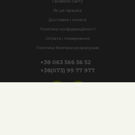
Правила сайту
Як це працює
Доставка і оплата
Політика конфіденційності
Оплата і повернення
Політика безпеки розрахунків
+38 063 566 56 52
+38(073) 99 77 977
citybuffetdelivery © copyright 2020
Сайт под ключ - WEBCASE