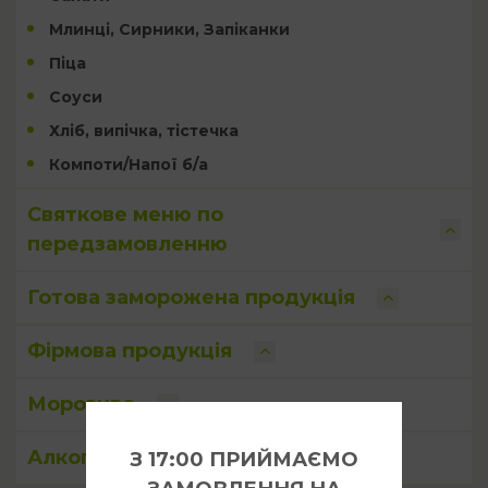
Млинці, Сирники, Запіканки
Піца
Соуси
Хліб, випічка, тістечка
Компоти/Напої б/а
Святкове меню по
передзамовленню
Готова заморожена продукція
Фірмова продукція
Морозиво
Алкоголь
З 17:00 ПРИЙМАЄМО