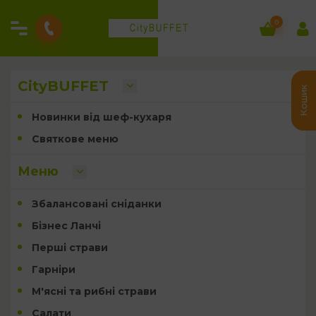
0
CityBUFFET
Кошик
Новинки від шеф-кухаря
Святкове меню
Меню
Збалансовані сніданки
Бізнес Ланчі
Перші страви
Гарніри
М'ясні та рибні страви
Салати