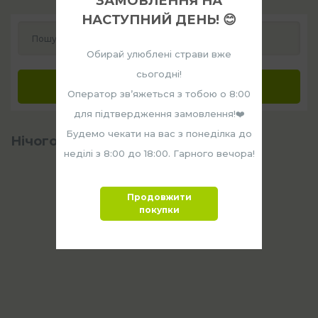
ЗАМОВЛЕННЯ НА
НАСТУПНИЙ ДЕНЬ! 😊
Пошук по меню
Обирай улюблені страви вже
сьогодні!
Застосувати
Оператор звʼяжеться з тобою о 8:00
для підтвердження замовлення!❤️
Будемо чекати на вас з понеділка до
Нічого не знайдено
неділі з 8:00 до 18:00. Гарного вечора!
Продовжити
покупки